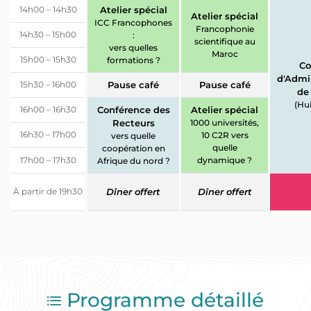
14h00 – 14h30
Atelier spécial
Atelier spécial
ICC Francophones
Francophonie
14h30 – 15h00
:
scientifique au
vers quelles
Maroc
15h00 – 15h30
formations ?
Co
d'Admi
15h30 – 16h00
Pause café
Pause café
de
(Hui
16h00 – 16h30
Conférence des
Atelier spécial
Recteurs
1000 universités,
16h30 – 17h00
10 C2R vers
vers quelle
quelle
coopération en
17h00 – 17h30
dynamique ?
Afrique du nord ?
À partir de 19h30
Dîner offert
Dîner offert
Programme détaillé