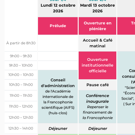
Lundi 12 octobre
Mardi 13 octobre
2026
2026
Ouverture en
T
Prélude
plénière
Accueil & Café
À partir de 8h30
matinal
9h00 – 9h30
Ouverture
institutionnelle
9h30 – 10h00
Co
officielle
10h00 – 10h30
consul
Conseil
l'
10h30 – 11h00
Pause café
d'administration
"Scien
de l'Académie
"Écon
11h00 – 11h30
Conférence
internationale de
Social"
inaugurale
la Francophonie
( Sur i
11h30 – 12h00
Repenser le
scientifique (AIFS)
financement de
(huis-clos)
12h00 – 12h30
la Francophonie
12h30 – 14h00
Déjeuner
Déjeuner