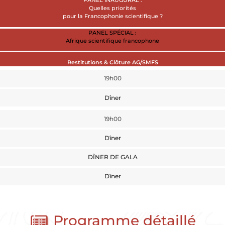
PANEL INAUGURAL :
Quelles priorités
pour la Francophonie scientifique ?
PANEL SPÉCIAL :
Afrique scientifique francophone
Restitutions & Clôture AG/SMFS
19h00
Dîner
19h00
Dîner
DÎNER DE GALA
Dîner
Programme détaillé